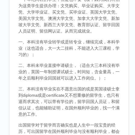
为这类学生提供办理：文凭购买、毕业证购买、大学文
凭、大学毕业证、买文凭、买毕业证、英国大学文凭、
美国大学文凭、澳洲大学文凭、加拿大大学文凭、新加
坡大学文凭、新西兰大学文凭、教育部认证、留学回国
人员证明、留信网认证。从而完成就业。
一、本科没有毕业转学或是转专业，继续完成，本科学
业（这也适合，大一大二挂科，不能进入大三课程，学
习的）；
二、本科未毕业直接申请硕士，（适合大三本科没有毕
业的，英国一年制授课试硕士，时间短，含金量高，一
年之后顺利毕业回国就可以进入工作岗位。）；
三、本科没有毕业实在不愿意出国的或是英国读硕士拿
到diploma或是certificate又不想重修的留学生，也只有
退而求其次，可以带有学位的，留学回国人员证，和留
信认证，也能辅助证明，在国外顺利毕业的，找一个满
意的工作。
出国留学对于留学而言确实也是人生中一段宝贵的经
历，可出国留学在国外顺利毕业与没有顺利毕业，都会