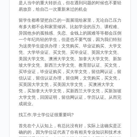
是人当中的重大转折点，但在遇到问题的时候也不要轻
易放弃，给自己一次重新来过的机会
留学生都希望把自己的一面展现给家里，无论自己压力
有多大都不会和家里倾诉。比如学业的压力、课程难、
异国他乡的孤独感、失恋、金钱上的困难等等都会压倒
一个年纪尚轻的学生，但是也不要气馁，因为我们特别
为这类学生提供办理：文凭购买、毕业证购买、大学文
凭、大学毕业证、买文凭、买毕业证、英国大学文凭、
美国大学文凭、澳洲大学文凭、加拿大大学文凭、新加
坡大学文凭、新西兰大学文凭、教育部认证、买文凭，
买毕业证，毕业证购买，买大学文凭，留信网认证，留
信认证，留信认证办理，留信网，文凭购买，买文凭，
买英国大学文凭，买美国大学文凭， 买澳洲大学文
凭，买加拿大大学文凭，买新西兰大学文凭，买新加坡
大学文凭，回国证明，留信网认证，学历认证。从而完
成就业。
找工作,学士学位证很重要吗?
首先在个人认知上，有总比没有好，实际上这确实是正
确的的，因为学位证代表了你有相关专业知识和技术水