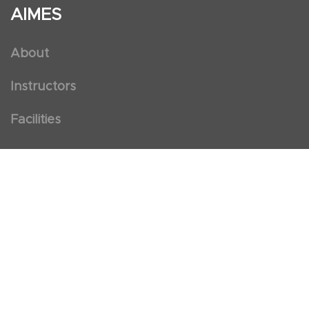
AIMES
About
Instructors
Facilities
Certificate Programs
Clinical and Certification Program
International Observership Program
Postgraduate Fellowship Program
Nursing Observership Program