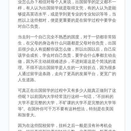
业怎么办？相信对每个人来说，出国留学的定义都不一
样，有人认为出国留学就是取得文凭，有的人认为是能
够提高英语水平，或是学到更专业的专业知识等等，当
然以上这些都对，便是更重要的是在留学过程中要学会
对自己负责。
当去到一个自己完全不熟悉的国度，对于一切都非常陌
生，在父母的身边有什么问题都是父母对你负责，出国
后很少会人有提醒你该怎么做，所以出国以后，自己应
该学会成长，学会对自己负责，要学会什么事都主动去
做，因为不主动就很难进步，不进则退这是个简浅的道
理。不得不说出国留学是人生的一大转折点，因为很多
人通过留学这条路，走向了更高的发展平台，更宽广的
人生道路。
可真正在出国留学的过程中又有多少人能真正做到了这
些呢？以前国内大学经常流行这样一句话，“不挂科的
大学不是完整的大学，不旷课的大学不是完整的大学等
等”。在国外你可千万不要有这种想法，特别是在美国
和加拿大。
因为在这些院校留学，挂科之后一般是没有补考机会