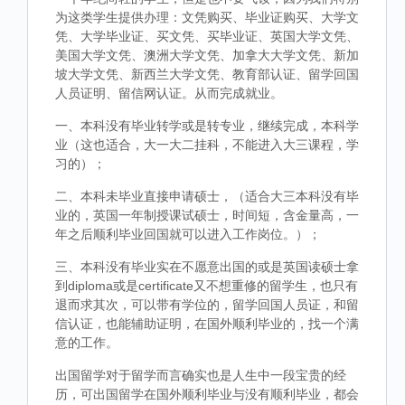
为这类学生提供办理：文凭购买、毕业证购买、大学文
凭、大学毕业证、买文凭、买毕业证、英国大学文凭、
美国大学文凭、澳洲大学文凭、加拿大大学文凭、新加
坡大学文凭、新西兰大学文凭、教育部认证、留学回国
人员证明、留信网认证。从而完成就业。
一、本科没有毕业转学或是转专业，继续完成，本科学
业（这也适合，大一大二挂科，不能进入大三课程，学
习的）；
二、本科未毕业直接申请硕士，（适合大三本科没有毕
业的，英国一年制授课试硕士，时间短，含金量高，一
年之后顺利毕业回国就可以进入工作岗位。）；
三、本科没有毕业实在不愿意出国的或是英国读硕士拿
到diploma或是certificate又不想重修的留学生，也只有
退而求其次，可以带有学位的，留学回国人员证，和留
信认证，也能辅助证明，在国外顺利毕业的，找一个满
意的工作。
出国留学对于留学而言确实也是人生中一段宝贵的经
历，可出国留学在国外顺利毕业与没有顺利毕业，都会