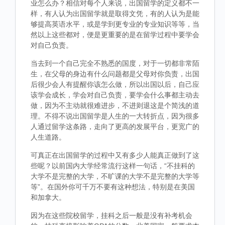
业怎么办？相信对每个人来说，出国留学的定义都不一
样，有人认为出国留学就是取得文凭，有的人认为是能
够提高英语水平，或是学到更专业的专业知识等等，当
然以上这些都对，便是更重要的是在留学过程中要学会
对自己负责。
当去到一个自己完全不熟悉的国度，对于一切都非常陌
生，在父母的身边有什么问题都是父母对你负责，出国
后很少会人有提醒你该怎么做，所以出国以后，自己应
该学会成长，学会对自己负责，要学会什么事都主动去
做，因为不主动就很难进步，不进则退这是个简浅的道
理。不得不说出国留学是人生的一大转折点，因为很多
人通过留学这条路，走向了更高的发展平台，更宽广的
人生道路。
可真正在出国留学的过程中又有多少人能真正做到了这
些呢？以前国内大学经常流行这样一句话，“不挂科的
大学不是完整的大学，不旷课的大学不是完整的大学等
等”。在国外你可千万不要有这种想法，特别是在美国
和加拿大。
因为在这些院校留学，挂科之后一般是没有补考机会