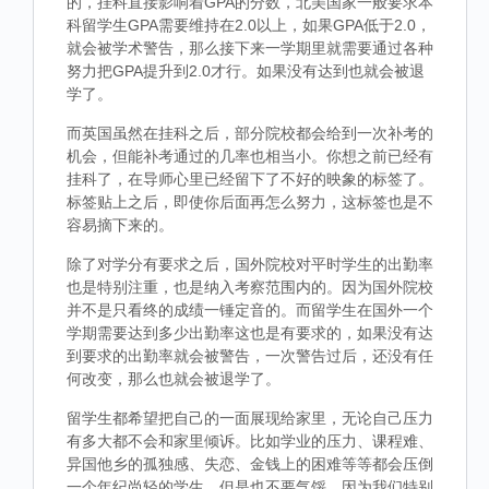
的，挂科直接影响着GPA的分数，北美国家一般要求本
科留学生GPA需要维持在2.0以上，如果GPA低于2.0，
就会被学术警告，那么接下来一学期里就需要通过各种
努力把GPA提升到2.0才行。如果没有达到也就会被退
学了。
而英国虽然在挂科之后，部分院校都会给到一次补考的
机会，但能补考通过的几率也相当小。你想之前已经有
挂科了，在导师心里已经留下了不好的映象的标签了。
标签贴上之后，即使你后面再怎么努力，这标签也是不
容易摘下来的。
除了对学分有要求之后，国外院校对平时学生的出勤率
也是特别注重，也是纳入考察范围内的。因为国外院校
并不是只看终的成绩一锤定音的。而留学生在国外一个
学期需要达到多少出勤率这也是有要求的，如果没有达
到要求的出勤率就会被警告，一次警告过后，还没有任
何改变，那么也就会被退学了。
留学生都希望把自己的一面展现给家里，无论自己压力
有多大都不会和家里倾诉。比如学业的压力、课程难、
异国他乡的孤独感、失恋、金钱上的困难等等都会压倒
一个年纪尚轻的学生，但是也不要气馁，因为我们特别