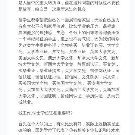
是人当中的重大转折点，但在遇到问题的时候也不要轻
易放弃，给自己一次重新来过的机会
留学生都希望把自己的一面展现给家里，无论自己压力
有多大都不会和家里倾诉。比如学业的压力、课程难、
异国他乡的孤独感、失恋、金钱上的困难等等都会压倒
一个年纪尚轻的学生，但是也不要气馁，因为我们特别
为这类学生提供办理：文凭购买、毕业证购买、大学文
凭、大学毕业证、买文凭、买毕业证、英国大学文凭、
美国大学文凭、澳洲大学文凭、加拿大大学文凭、新加
坡大学文凭、新西兰大学文凭、教育部认证、买文凭，
买毕业证，毕业证购买，买大学文凭，留信网认证，留
信认证，留信认证办理，留信网，文凭购买，买文凭，
买英国大学文凭，买美国大学文凭， 买澳洲大学文
凭，买加拿大大学文凭，买新西兰大学文凭，买新加坡
大学文凭，回国证明，留信网认证，学历认证。从而完
成就业。
找工作,学士学位证很重要吗?
首先在个人认知上，有总比没有好，实际上这确实是正
确的的，因为学位证代表了你有相关专业知识和技术水