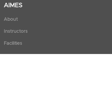
AIMES
About
Instructors
Facilities
Certificate Programs
Clinical and Certification Program
International Observership Program
Postgraduate Fellowship Program
Nursing Observership Program