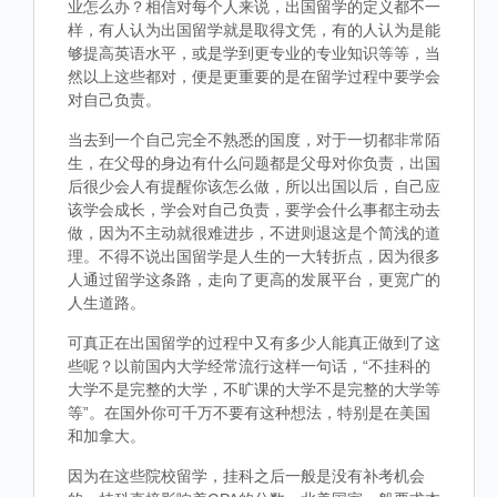
业怎么办？相信对每个人来说，出国留学的定义都不一
样，有人认为出国留学就是取得文凭，有的人认为是能
够提高英语水平，或是学到更专业的专业知识等等，当
然以上这些都对，便是更重要的是在留学过程中要学会
对自己负责。
当去到一个自己完全不熟悉的国度，对于一切都非常陌
生，在父母的身边有什么问题都是父母对你负责，出国
后很少会人有提醒你该怎么做，所以出国以后，自己应
该学会成长，学会对自己负责，要学会什么事都主动去
做，因为不主动就很难进步，不进则退这是个简浅的道
理。不得不说出国留学是人生的一大转折点，因为很多
人通过留学这条路，走向了更高的发展平台，更宽广的
人生道路。
可真正在出国留学的过程中又有多少人能真正做到了这
些呢？以前国内大学经常流行这样一句话，“不挂科的
大学不是完整的大学，不旷课的大学不是完整的大学等
等”。在国外你可千万不要有这种想法，特别是在美国
和加拿大。
因为在这些院校留学，挂科之后一般是没有补考机会