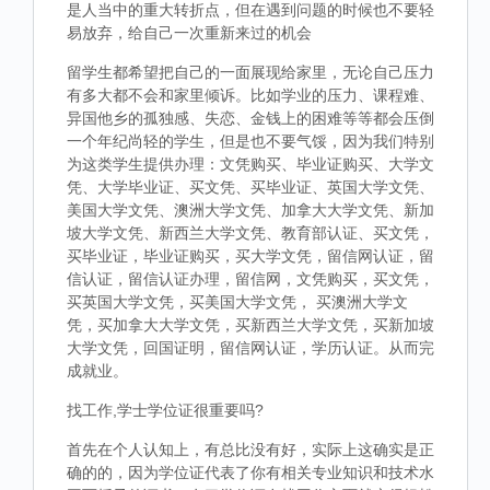
是人当中的重大转折点，但在遇到问题的时候也不要轻
易放弃，给自己一次重新来过的机会
留学生都希望把自己的一面展现给家里，无论自己压力
有多大都不会和家里倾诉。比如学业的压力、课程难、
异国他乡的孤独感、失恋、金钱上的困难等等都会压倒
一个年纪尚轻的学生，但是也不要气馁，因为我们特别
为这类学生提供办理：文凭购买、毕业证购买、大学文
凭、大学毕业证、买文凭、买毕业证、英国大学文凭、
美国大学文凭、澳洲大学文凭、加拿大大学文凭、新加
坡大学文凭、新西兰大学文凭、教育部认证、买文凭，
买毕业证，毕业证购买，买大学文凭，留信网认证，留
信认证，留信认证办理，留信网，文凭购买，买文凭，
买英国大学文凭，买美国大学文凭， 买澳洲大学文
凭，买加拿大大学文凭，买新西兰大学文凭，买新加坡
大学文凭，回国证明，留信网认证，学历认证。从而完
成就业。
找工作,学士学位证很重要吗?
首先在个人认知上，有总比没有好，实际上这确实是正
确的的，因为学位证代表了你有相关专业知识和技术水