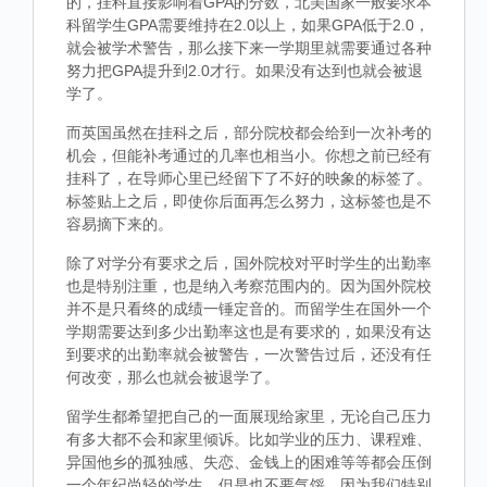
的，挂科直接影响着GPA的分数，北美国家一般要求本
科留学生GPA需要维持在2.0以上，如果GPA低于2.0，
就会被学术警告，那么接下来一学期里就需要通过各种
努力把GPA提升到2.0才行。如果没有达到也就会被退
学了。
而英国虽然在挂科之后，部分院校都会给到一次补考的
机会，但能补考通过的几率也相当小。你想之前已经有
挂科了，在导师心里已经留下了不好的映象的标签了。
标签贴上之后，即使你后面再怎么努力，这标签也是不
容易摘下来的。
除了对学分有要求之后，国外院校对平时学生的出勤率
也是特别注重，也是纳入考察范围内的。因为国外院校
并不是只看终的成绩一锤定音的。而留学生在国外一个
学期需要达到多少出勤率这也是有要求的，如果没有达
到要求的出勤率就会被警告，一次警告过后，还没有任
何改变，那么也就会被退学了。
留学生都希望把自己的一面展现给家里，无论自己压力
有多大都不会和家里倾诉。比如学业的压力、课程难、
异国他乡的孤独感、失恋、金钱上的困难等等都会压倒
一个年纪尚轻的学生，但是也不要气馁，因为我们特别