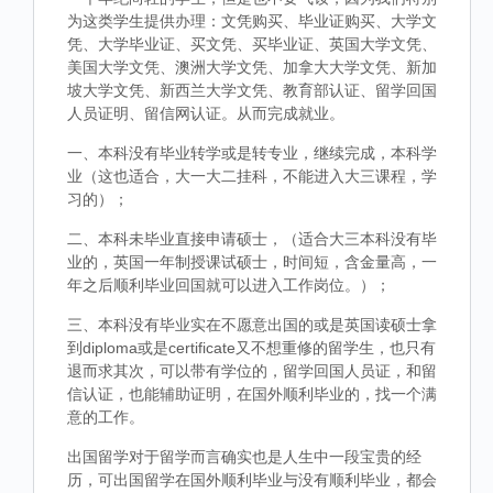
为这类学生提供办理：文凭购买、毕业证购买、大学文
凭、大学毕业证、买文凭、买毕业证、英国大学文凭、
美国大学文凭、澳洲大学文凭、加拿大大学文凭、新加
坡大学文凭、新西兰大学文凭、教育部认证、留学回国
人员证明、留信网认证。从而完成就业。
一、本科没有毕业转学或是转专业，继续完成，本科学
业（这也适合，大一大二挂科，不能进入大三课程，学
习的）；
二、本科未毕业直接申请硕士，（适合大三本科没有毕
业的，英国一年制授课试硕士，时间短，含金量高，一
年之后顺利毕业回国就可以进入工作岗位。）；
三、本科没有毕业实在不愿意出国的或是英国读硕士拿
到diploma或是certificate又不想重修的留学生，也只有
退而求其次，可以带有学位的，留学回国人员证，和留
信认证，也能辅助证明，在国外顺利毕业的，找一个满
意的工作。
出国留学对于留学而言确实也是人生中一段宝贵的经
历，可出国留学在国外顺利毕业与没有顺利毕业，都会