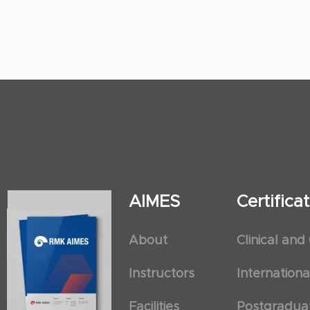
AIMES
Certific
About
Clinical and
Instructors
Internation
Facilities
Postgradua