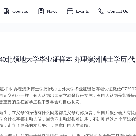
Courses
News
Events
Contact Us
6040北领地大学毕业证样本|办理澳洲博士学历|
业证样本|办理澳洲博士学历|代办国外大学毕业证留信存档认证微信Q72992
的定义都不一样，有人认为出国留学就是取得文凭，有的人认为是能够提
更重要的是在留学过程中要学会对自己负责。
陌生，在父母的身边有什么问题都是父母对你负责，出国后很少会人有提
学会什么事都主动去做，因为不主动就很难进步，不进则退这是个简浅的
路，走向了更高的发展平台，更宽广的人生道路。