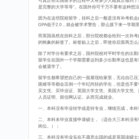
可真正在出国留学的过程中又有多少人能真正做到了
是完整的大学等等”。在国外你可千万不要有这种想
因为在这些院校留学，挂科之后一般是没有补考机会的
GPA低于2.0，就会被学术警告，那么接下来一学期
而英国虽然在挂科之后，部分院校都会给到一次补考
的映象的标签了。标签贴上之后，即使你后面再怎么
除了对学分有要求之后，国外院校对平时学生的出勤
留学生在国外一个学期需要达到多少出勤率这也是有
会被退学了。
留学生都希望把自己的一面展现给家里，无论自己压
困难等等都会压倒一个年纪尚轻的学生，但是也不要
买文凭、买毕业证、英国大学文凭、美国大学文凭、
人员证明、留信网认证。从而完成就业。
一、本科没有毕业转学或是转专业，继续完成，本科
二、本科未毕业直接申请硕士，（适合大三本科没有
岗位。）；
三、本科没有毕业实在不愿意出国的或是英国读硕士拿到d