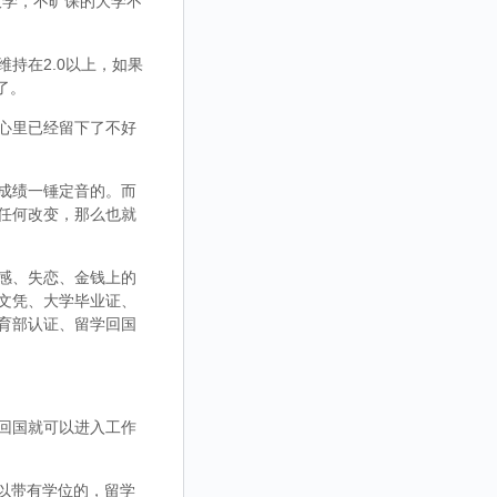
大学，不旷课的大学不
持在2.0以上，如果
了。
心里已经留下了不好
成绩一锤定音的。而
任何改变，那么也就
感、失恋、金钱上的
文凭、大学毕业证、
育部认证、留学回国
回国就可以进入工作
，可以带有学位的，留学