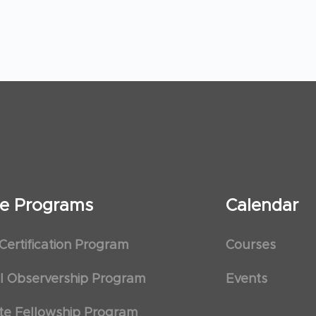
ate Programs
Calendar
 Certification Program
Courses
al Observership Program
Events
te Fellowship Program