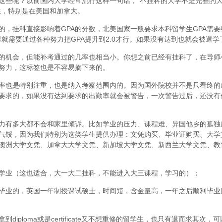
这些呢？以前国内大学经常流行这样一句话，“不挂科的大学不是完整的
法，特别是在美国和加拿大。
，挂科直接影响着GPA的分数，北美国家一般要求本科留学生GPA需要维
里就需要通过各种努力把GPA提升到2.0才行。如果没有达到也就会被退学
的机会，但能补考通过的几率也相当小。你想之前已经有挂科了，在导师
努力，这标签也是不容易摘下来的。
率也是特别注重，也是纳入考察范围内的。因为国外院校并不是只看终的
要求的，如果没有达到要求的出勤率就会被警告，一次警告过后，还没有
力有多大都不会和家里倾诉。比如学业的压力、课程难、异国他乡的孤独
气馁，因为我们特别为这类学生提供办理：文凭购买、毕业证购买、大学
澳洲大学文凭、加拿大大学文凭、新加坡大学文凭、新西兰大学文凭、教
学业（这也适合，大一大二挂科，不能进入大三课程，学习的）；
毕业的，英国一年制授课试硕士，时间短，含金量高，一年之后顺利毕业
iploma或是certificate又不想重修的留学生，也只有退而求其次