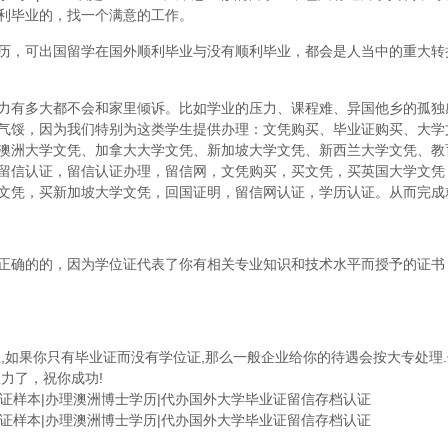
利毕业的，找一个满意的工作。
历，可出国留学在国外顺利毕业与没有顺利毕业，都会是人当中的重大转
力有多大都不会和家里倾诉。比如学业的压力、课程难、异国他乡的孤独
气馁，因为我们特别为这类学生提供办理：文凭购买、毕业证购买、大学
澳洲大学文凭、加拿大大学文凭、新加坡大学文凭、新西兰大学文凭、教
留信认证，留信认证办理，留信网，文凭购买，买文凭，买英国大学文凭
文凭，买新加坡大学文凭，回国证明，留信网认证，学历认证。从而完成
正确的的，因为学位证代表了你有相关专业知识和技术水平而授予的证书
,如果你只有毕业证而没有学位证,那么一般企业给你的待遇会按大专处理.
力了，祝你成功!
毕业证样本|办理澳洲博士学历|代办国外大学毕业证留信存档认证
毕业证样本|办理澳洲博士学历|代办国外大学毕业证留信存档认证