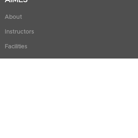
About
Instructors
Facilities
Certificate Programs
Clinical and Certification Program
International Observership Program
Postgraduate Fellowship Program
Nursing Observership Program