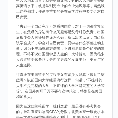
有人认为出国留学就是取得文凭，有的人认为是能够提
高英语水平，或是学到更专业的专业知识等等，当然以
上这些都对，便是更重要的是在留学过程中要学会对自
己负责。
当去到一个自己完全不熟悉的国度，对于一切都非常陌
生，在父母的身边有什么问题都是父母对你负责，出国
后很少会人有提醒你该怎么做，所以出国以后，自己应
该学会成长，学会对自己负责，要学会什么事都主动去
做，因为不主动就很难进步，不进则退这是个简浅的道
理。不得不说出国留学是人生的一大转折点，因为很多
人通过留学这条路，走向了更高的发展平台，更宽广的
人生道路。
可真正在出国留学的过程中又有多少人能真正做到了这
些呢？以前国内大学经常流行这样一句话，“不挂科的
大学不是完整的大学，不旷课的大学不是完整的大学等
等”。在国外你可千万不要有这种想法，特别是在美国
和加拿大。
因为在这些院校留学，挂科之后一般是没有补考机会
的，挂科直接影响着GPA的分数，北美国家一般要求本
科留学生GPA需要维持在2.0以上，如果GPA低于2.0，