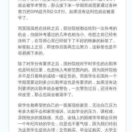
就会被学术警告，那么接下来一学期里就需要通过各种
努力把GPA提升到2.0才行。如果没有达到也就会被退
学了。
而英国虽然在挂科之后，部分院校都会给到一次补考的
机会，但能补考通过的几率也相当小。你想之前已经有
挂科了，在导师心里已经留下了不好的映象的标签了。
标签贴上之后，即使你后面再怎么努力，这标签也是不
容易摘下来的。
除了对学分有要求之后，国外院校对平时学生的出勤率
也是特别注重，也是纳入考察范围内的。因为国外院校
并不是只看终的成绩一锤定音的。而留学生在国外一个
学期需要达到多少出勤率这也是有要求的，如果没有达
到要求的出勤率就会被警告，一次警告过后，还没有任
何改变，那么也就会被退学了。
留学生都希望把自己的一面展现给家里，无论自己压力
有多大都不会和家里倾诉。比如学业的压力、课程难、
异国他乡的孤独感、失恋、金钱上的困难等等都会压倒
一个年纪尚轻的学生，但是也不要气馁，因为我们特别
为这类学生提供办理：文凭购买、毕业证购买、大学文