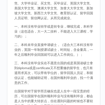
凭、大学毕业证、买文凭、买毕业证、英国大学文凭、
美国大学文凭、澳洲大学文凭、加拿大大学文凭、新加
坡大学文凭、新西兰大学文凭、教育部认证、留学回国
人员证明、留信网认证。从而完成就业。
一、本科没有毕业转学或是转专业，继续完成，本科学
业（这也适合，大一大二挂科，不能进入大三课程，学
习的）；
二、本科未毕业直接申请硕士，（适合大三本科没有毕
业的，英国一年制授课试硕士，时间短，含金量高，一
年之后顺利毕业回国就可以进入工作岗位。）；
三、本科没有毕业实在不愿意出国的或是英国读硕士拿
到diploma或是certificate又不想重修的留学生，也只有
退而求其次，可以带有学位的，留学回国人员证，和留
信认证，也能辅助证明，在国外顺利毕业的，找一个满
意的工作。
出国留学对于留学而言确实也是人生中一段宝贵的经
历，可出国留学在国外顺利毕业与没有顺利毕业，都会
是人当中的重大转折点，但在遇到问题的时候也不要轻