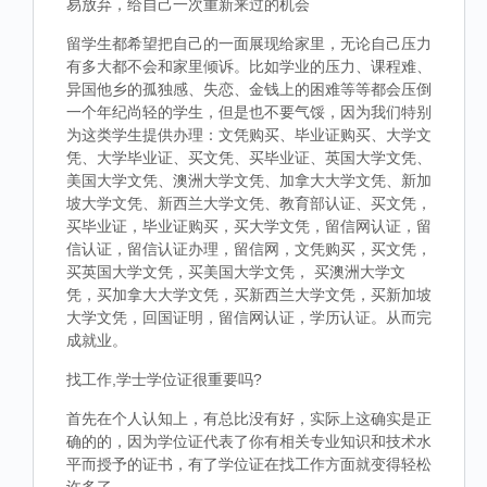
易放弃，给自己一次重新来过的机会
留学生都希望把自己的一面展现给家里，无论自己压力
有多大都不会和家里倾诉。比如学业的压力、课程难、
异国他乡的孤独感、失恋、金钱上的困难等等都会压倒
一个年纪尚轻的学生，但是也不要气馁，因为我们特别
为这类学生提供办理：文凭购买、毕业证购买、大学文
凭、大学毕业证、买文凭、买毕业证、英国大学文凭、
美国大学文凭、澳洲大学文凭、加拿大大学文凭、新加
坡大学文凭、新西兰大学文凭、教育部认证、买文凭，
买毕业证，毕业证购买，买大学文凭，留信网认证，留
信认证，留信认证办理，留信网，文凭购买，买文凭，
买英国大学文凭，买美国大学文凭， 买澳洲大学文
凭，买加拿大大学文凭，买新西兰大学文凭，买新加坡
大学文凭，回国证明，留信网认证，学历认证。从而完
成就业。
找工作,学士学位证很重要吗?
首先在个人认知上，有总比没有好，实际上这确实是正
确的的，因为学位证代表了你有相关专业知识和技术水
平而授予的证书，有了学位证在找工作方面就变得轻松