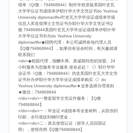
绩单《Q/微：794868844》制作学校原版美国叶史瓦
大学学位证书成绩单伊耶什华大学文凭证书do Yeshiva
University diplomaoffer叶史瓦大学毕业证成绩单学籍
信息入库造假博士文凭证书办耶什华大学文凭证书Q
微:794868844美国叶史瓦大学毕业证成绩单伊耶什华
大学学位证书补办do Yeshiva University
diplomaoffer◆招聘代理：本公司诚聘各地代理人员
【Q微794868844】，如果你有业余时间，有兴趣就请
联系我们
<div>◆校园代理，报酬丰厚。真诚期待您的加盟。24
小时服务为您服务专业服务,使命必赴！《》耶什华毕
业证书《Q微：794868844》伪造美国叶史瓦大学文凭
证书补办伊耶什华大学毕业证成绩单购买《》do
Yeshiva University diplomaoffer★业务选择办理准则
★微信：794868844
</div><div>一整套留学文凭证件服务：【Q微
794868844】
</div><div>一：毕业证 #成绩单等全套材料，从防伪到
印刷，水印底纹到钢印烫金，
</div><div>二：真实使馆认证（留学人员回国证
明），使馆存档【Q微794868844】