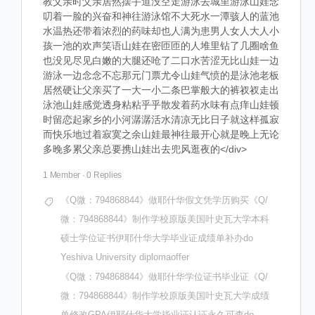
教父亲时父亲居然摆手道没空走游泳去城里游泳山娃念
叨着一脸的兴奋和神往游泳馆不大死水一潭骇人的蓝池
水温热还带着浓烈的药味却也人满为患男人女人大人小
孩一池的欢声笑语山娃在密匝匝的人堆里钻了几圈啥鱼
也没见尽见白嫩的大腿还呛了二口水苦涩无比山娃一边
游泳一边念念不忘那元门票尤令山娃气愤的是泳池老板
居然硬让父亲买了一大一小二条巴掌般大的裤衩衩走出
泳池山娃感觉透身粘粘乎乎散发着药水味有点痒山娃顿
时留恋起家乡的小河潺潺活水清凉无比日子就这样孤寂
而快乐地过着寂寞之余山娃最神往最开心就是晚上无论
多晚多累父亲总要携山娃出去兜风逛夜的</div>
1 Member
·
0 Replies
《Q微：794868844》做耶什华假文凭学历购买《Q/
微：794868844》制作学校原版美国叶史瓦大学本科
硕士学位证书伊耶什华大学毕业证成绩单补办do
Yeshiva University diplomaoffer
《Q微：794868844》做耶什华学位证书毕业证《Q/
微：794868844》制作学校原版美国叶史瓦大学成绩
单修改GPA伊耶什华大学毕业证认证永久可查do