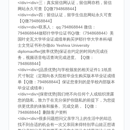
</div><div>三：真实留信网认证，留信网存档，留信
网站永久可查【Q微794868844】
</div><div>四：留信认证，留学生信息网站永久可查
【Q微794868844】
</div><div>联系人： qq:794868844 微信：
794868844做耶什华学位证书Q/微:《794868844》美
国叶史瓦大学毕业证成绩单购买伊耶什华大学本科/硕
士文凭证书补办做do Yeshiva University
diplomaoffer[效率优势]保证在约定的时间内完成任
务，视频语音电话查询完成进度。【Q微：
794868844】
</div><div>[品质优势]与学校颁发的相关证件1:1纸质
尺寸制定（定期向各大院校毕业生购买版本毕业证成绩
单【Q微：794868844】保证您拿到的是学校内部版本
毕业证成绩单）
</div><div>[保密优势]我们绝不向任何个人或组织泄露
您的隐私，致力于在充分保护你隐私的前提下，为您提
供更优质的体验和服务。完成交易，【Q微：
794868844】删除客户资料
</div><div>很多问题想问父亲学习上的生活中的却总
找不到合适的机会有一次父亲回来得特别早山娃正想请