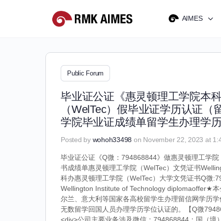
AIMES
Public Forum
毕业证公证《惠灵顿理工学院本科学
（WelTec）假毕业证学历认
学院毕业证成绩单留学生办理学历
Posted by
wohoh33498
on November 22, 2023 at 1:
毕业证公证《Q微：794868844》做惠灵顿理工学院
书成绩单惠灵顿理工学院（WelTec）文凭证书Wellington
科办惠灵顿理工学院（WelTec）大学文凭证书Q微:
Wellington Institute of Technology
尔兰、意大利等国家各高校留学生办理留信网学历学
无数留学回国人员办理学历学位认证的。【Q微79486
<div>公司主要业务涉及微信：794868844：