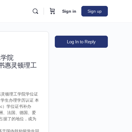
Sign in
Sign up
Log In to Reply
工学院
证书惠灵顿理工
兰惠灵顿理工学院学位证
成绩单留学生办理学历认证 本
ec）学位证书补办
西兰、澳洲、法国、德国、爱
占据了的地位，成为
询。基于国内鼓励留学生回