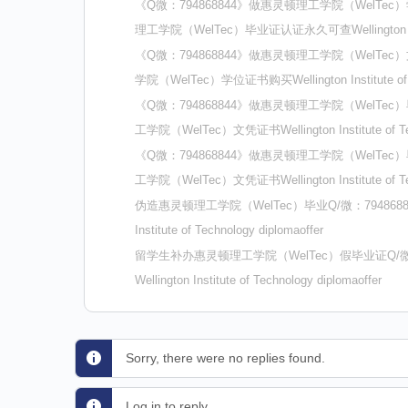
《Q微：794868844》做惠灵顿理工学院（WelT
理工学院（WelTec）毕业证认证永久可查Wellington Institut
《Q微：794868844》做惠灵顿理工学院（WelT
学院（WelTec）学位证书购买Wellington Institute of Te
《Q微：794868844》做惠灵顿理工学院（WelT
工学院（WelTec）文凭证书Wellington Institute of Tech
《Q微：794868844》做惠灵顿理工学院（WelT
工学院（WelTec）文凭证书Wellington Institute of Tech
伪造惠灵顿理工学院（WelTec）毕业Q/微：79486
Institute of Technology diplomaoffer
留学生补办惠灵顿理工学院（WelTec）假毕业证Q/
Wellington Institute of Technology diplomaoffer
Sorry, there were no replies found.
Log in to reply.