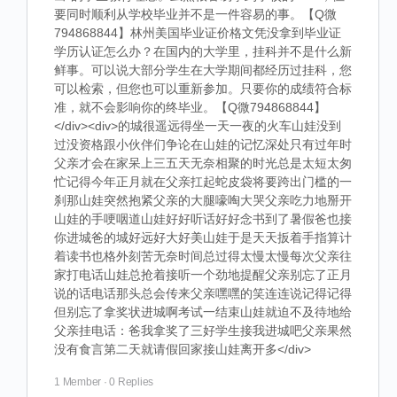
要同时顺利从学校毕业并不是一件容易的事。【Q微
794868844】林州美国毕业证价格文凭没拿到毕业证
学历认证怎么办？在国内的大学里，挂科并不是什么新
鲜事。可以说大部分学生在大学期间都经历过挂科，您
可以检索，但您也可以重新参加。只要你的成绩符合标
准，就不会影响你的终毕业。【Q微794868844】
</div><div>的城很遥远得坐一天一夜的火车山娃没到
过没资格跟小伙伴们争论在山娃的记忆深处只有过年时
父亲才会在家呆上三五天无奈相聚的时光总是太短太匆
忙记得今年正月就在父亲扛起蛇皮袋将要跨出门槛的一
刹那山娃突然抱紧父亲的大腿嚎啕大哭父亲吃力地掰开
山娃的手哽咽道山娃好好听话好好念书到了暑假爸也接
你进城爸的城好远好大好美山娃于是天天扳着手指算计
着读书也格外刻苦无奈时间总过得太慢太慢每次父亲往
家打电话山娃总抢着接听一个劲地提醒父亲别忘了正月
说的话电话那头总会传来父亲嘿嘿的笑连连说记得记得
但别忘了拿奖状进城啊考试一结束山娃就迫不及待地给
父亲挂电话：爸我拿奖了三好学生接我进城吧父亲果然
没有食言第二天就请假回家接山娃离开多</div>
1 Member
·
0 Replies