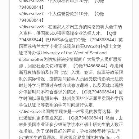
</div><div>6：个人职称评审加20分。【Q微
794868844】
</div><div>7：个人信誉贷款加10分。【Q微
794868844】
</div><div>8：在国家人才网主办的网络招聘大会中纳
入资料，供国家500强等高端企业选择人才。【Q微
794868844】做UWS学位证书Q/微:《794868844》英
国西苏格兰大学毕业证成绩单购买UWS本科/硕士文凭
证书补办做University of the West of Scotland
diplomaoffer为切实解决疫情期间广大留学人员所思所
虑，回应社会关切和需求，【Q微794868844】考虑到
新冠疫情影响及各国（地）入境、签证、航班等政策限
制的实际情况，疫情期间留学人员因受疫情影响无法按
时赴外学习而通过在线方式修读课程，以及因此出现境
外停留时间不符合要求的情况，【Q微794868844】留
学时间以录取通知书、林州美国毕业证哪里卖国外学历
学位认证书等载明的学习时间进行认定。
</div><div>出国留学现在是一种常见的教育选择，并
已渗透到更多普通家庭。【Q微794868844】然而，去
林州美国毕业证多少钱留学读本科硕士研究生的人数正
在增加。为了保持良好的声誉，学校始终坚持“宽进严
出”的学生教育理念。虽然很容易拿到学校的offer，但