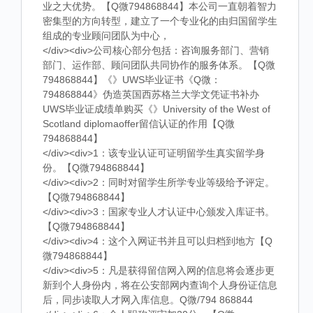
业之大优势。【Q微794868844】本公司一直朝着智力
密集型的方向转型，建立了一个专业化的由归国留学生
组成的专业顾问团队为中心，
</div><div>公司核心部分包括：咨询服务部门、营销
部门、运作部、顾问团队共同协作的服务体系。【Q微
794868844】《》UWS毕业证书《Q微：
794868844》伪造英国西苏格兰大学文凭证书补办
UWS毕业证成绩单购买《》University of the West of
Scotland diplomaoffer留信认证的作用【Q微
794868844】
</div><div>1：该专业认证可证明留学生真实留学身
份。【Q微794868844】
</div><div>2：同时对留学生所学专业等级给予评定。
【Q微794868844】
</div><div>3：国家专业人才认证中心颁发入库证书。
【Q微794868844】
</div><div>4：这个入网证书并且可以归档到地方【Q
微794868844】
</div><div>5：凡是获得留信网入网的信息将会逐步更
新到个人身份内，将在公安部网内查询个人身份证信息
后，同步读取人才网入库信息。Q微/794 868844