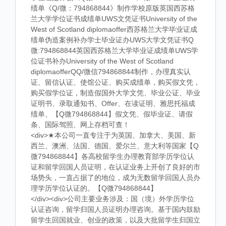
绩单《Q/微：794868844》制作学校原版英国西苏格
兰大学学位证书成绩单UWS文凭证书University of the
West of Scotland diplomaoffer西苏格兰大学毕业证成
绩单伪造案例补办学士毕业证办UWS大学文凭证书Q
微:794868844英国西苏格兰大学毕业证成绩单UWS学
位证书补办University of the West of Scotland
diplomaofferQQ/微信794868844制作，办理真实认
证、留信认证、使馆公证、购买成绩单，购买假文凭，
购买假学位证，制造假国外大学文凭、毕业公证、毕业
证明书、录取通知书、Offer、在读证明、雅思托福成
绩单、【Q微794868844】假文凭、假毕业证、请假
条、国际驾照、网上存档可查！
<div>★本公司一直专注于为英国、加拿大、美国、新
西兰、澳洲、法国、德国、爱尔兰、意大利等国家【Q
微794868844】各高校留学生办理教育部学历学位认
证和留学回国人员证明，在认证业务上开创了良好的市
场势头，一直占据了的地位，成为无数留学回国人员办
理学历学位认证的。【Q微794868844】
</div><div>公司主要业务涉及：国（境）外学历学位
认证咨询，留学归国人员证明办理咨询。基于国内鼓励
留学生回国就业、创业的政策，以及大批留学生归国立