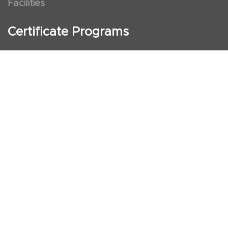
Facilities
Certificate Programs
Clinical and Certification Program
International Observership Program
Postgraduate Fellowship Program
Nursing Observership Program
American Heart Association (AHA)
First Aid and First Aid Trainer Trainings
Cancellation Policy