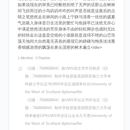
如果说现在的审美已经断然拒绝了无声的话那么在树林
间飞掠而过的小鸟叽叽咋咋的叫声是否就是这最后的点
睛之笔悠然走在林间的小路上宁静与清香一丝丝的盛夏
气息吸入身体昔日生活里的繁忙与焦躁早已淡然无存心
中满是悠然清淡的芳菲身体不由的轻松脚步也感到无比
的轻快走出这盘栾交错的小道眼前是连绵不绝的山峦浩
荡天地间大自然毫无吝啬的展现它的磅礴与绚美淡淡熏
香细腻游滑的飘荡在鼻尖茂密的树木遍立</div>
1 Member
·
0 Replies
《Q微：794868844》做UWS假文凭学历购买《Q/
微：794868844》制作学校原版英国西苏格兰大学本
科硕士学位证书UWS毕业证成绩单补办University of
the West of Scotland diplomaoffer
《Q微：794868844》做UWS学位证书毕业证《Q/
微：794868844》制作学校原版英国西苏格兰大学成
绩单修改GPAUWS毕业证认证永久可查University of
the West of Scotland diplomaoffer