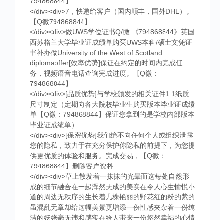
794868844】
</div><div>7，快递给客户（国内顺丰，国外DHL）。
【Q微794868844】
</div><div>做UWS学位证书Q/微:《794868844》英国
西苏格兰大学毕业证成绩单购买UWS本科/硕士文凭证
书补办做University of the West of Scotland
diplomaoffer[效率优势]保证在约定的时间内完成任
务，视频语音电话查询完成进度。【Q微：
794868844】
</div><div>[品质优势]与学校颁发的相关证件1:1纸质
尺寸制定（定期向各大院校毕业生购买版本毕业证成绩
单【Q微：794868844】保证您拿到的是学校内部版本
毕业证成绩单）
</div><div>[保密优势]我们绝不向任何个人或组织泄露
您的隐私，致力于在充分保护你隐私的前提下，为您提
供更优质的体验和服务。完成交易，【Q微：
794868844】删除客户资料
</div><div>草上散发着一抹抹的光晕而这每处自然形
成的细节融合在一起浑然天成的美实在令人心生愉悦小
道的周边无秩序的生长着几株艳丽的野花红的粉的紫的
虽混乱无章却给这幅美景更增添一份性感夹杂着一份纯
洁的妖娆毫无违和感实在给人带来一份悠然幸福的心情