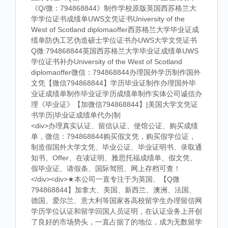
《Q/微：794868844》制作学校原版英国西苏格兰大
学学位证书成绩单UWS文凭证书University of the
West of Scotland diplomaoffer西苏格兰大学毕业证成
绩单防伪工艺伪造硕士学位证书办UWS大学文凭证书
Q微:794868844英国西苏格兰大学毕业证成绩单UWS
学位证书补办University of the West of Scotland
diplomaoffer微信：794868844办理国外学历制作国外
文凭【微信794868844】学历毕业证制作办理国外毕
业证成绩单制作毕业证学历成绩单制作实体公司诚信办
理《毕业证》【加微信794868844】|美国大学文凭证
书学历|毕业证成绩单代办|制
<div>办理真实认证、留信认证、使馆公证、购买成绩
单，微信：794868844购买假文凭，购买假学位证，
制造假国外大学文凭、毕业公证、毕业证明书、录取通
知书、Offer、在读证明、雅思托福成绩单、假文凭、
假毕业证、请假条、国际驾照、网上存档可查！
</div><div>★本公司一直专注于为英国、【Q微
794868844】加拿大、美国、新西兰、澳洲、法国、
德国、爱尔兰、意大利等国家各高校留学生办理留信网
学历学位认证和留学回国人员证明，在认证业务上开创
了良好的市场势头，一直占据了的地位，成为无数留学