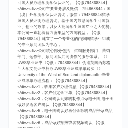
回国人员办理学历学位认证的。【Q微794868844】
</div><div>公司主要业务涉及微信：794868844：国
（境）外学历学位认证咨询，微信：794868844留学
归国人员证明办理咨询。基于国内鼓励留学生回国就
业、创业的政策，以及大批留学生归国立业之大优势。
本公司一直朝着智力密集型的方向转型，【Q微
794868844】建立了一个专业化的由归国留学生组成
的专业顾问团队为中心，
</div><div>公司核心部分包括：咨询服务部门、营销
部门、运作部、顾问团队共同协作的服务体系。《》
UWS毕业证书《Q微：794868844》伪造英国西苏格
兰大学文凭证书补办UWS毕业证成绩单购买《》
University of the West of Scotland diplomaoffer毕业
证成绩单办理流程：【Q微794868844】
</div><div>1，收集客户办理信息;【Q微794868844】
</div><div>2，客户付定金下单;【Q微794868844】
</div><div>3，公司确认到账转制作点做电子图;电子图
做好发给客户确认;【Q微794868844】
</div><div>5，电子图确认好再付余款转成品部做成品;
【Q微794868844】
</div><div>6，成品做好拍照或者视频确认;【Q微