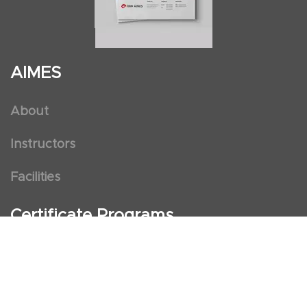
AIMES
About
Instructors
Facilities
Certificate Programs
Clinical and Certification Program
International Observership Program