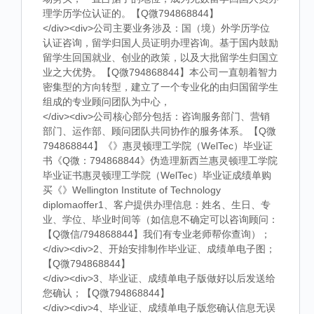
理学历学位认证的。【Q微794868844】
</div><div>公司主要业务涉及：国（境）外学历学位
认证咨询，留学归国人员证明办理咨询。基于国内鼓励
留学生回国就业、创业的政策，以及大批留学生归国立
业之大优势。【Q微794868844】本公司一直朝着智力
密集型的方向转型，建立了一个专业化的由归国留学生
组成的专业顾问团队为中心，
</div><div>公司核心部分包括：咨询服务部门、营销
部门、运作部、顾问团队共同协作的服务体系。【Q微
794868844】《》惠灵顿理工学院（WelTec）毕业证
书《Q微：794868844》伪造理新西兰惠灵顿理工学院
毕业证书惠灵顿理工学院（WelTec）毕业证成绩单购
买《》Wellington Institute of Technology
diplomaoffer1、客户提供办理信息：姓名、生日、专
业、学位、毕业时间等（如信息不确定可以咨询顾问：
【Q微信/794868844】我们有专业老师帮你查询）；
</div><div>2、开始安排制作毕业证、成绩单电子图；
【Q微794868844】
</div><div>3、毕业证、成绩单电子版做好以后发送给
您确认；【Q微794868844】
</div><div>4、毕业证、成绩单电子版您确认信息无误