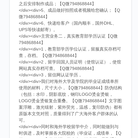
之后安排制作成品；【Q微794868844】
</div><div>5、成品做好拍照或者视频给您确认；【Q
微794868844】
</div><div>6、快递给客户（国内顺丰，国外DHL、
UPS等快读邮寄）。
</div><div>主营业务二，真实教育部学历认证【Q微
794868844】
</div><div>1，教育部学历学位认证，留服真实存档可
查，存档。【Q微794868844】
</div><div>2，留学回国人员证明（使馆认证），使馆
网站真实存档可查。【Q微794868844】
</div><div>3，留信网认证学历，
</div><div>我们对海外大学及学院的毕业证成绩单所
使用的材料，尺寸大小，【Q微794868844】防伪结构
（包括：水印，阴影底纹，钢印LOGO烫金烫银，
LOGO烫金烫银复合重叠。【Q微794868844】文字图
案浮雕，激光镭射，紫外荧光，温感，复印防伪）都有
原版本文凭对照，质量得到了广大海外客户群体的认
可。
</div><div>同时和海外学校留学中介，同时能做到与
时俱进，及时掌握各大院校的（毕业证，成绩单，【Q