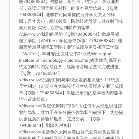
微794868844】资格证，学生卡，结业证，录取通知
书，在读证明等相关材料）的版本更新信息，【Q微
794868844】能够在时间掌握的海外学历文凭的样
版，尺寸大小，纸张材质，防伪技术等等，并在时间收
集到原版 实物，以求达到客户的需求。
</div><div>我们的优势【Q微794868844】做惠灵顿
理工学院（WelTec）学位证书Q/微:《794868844》理
新西兰惠灵顿理工学院毕业证成绩单惠灵顿理工学院
（WelTec）本科/硕士文凭证书补办做Wellington
Institute of Technology diplomaoffer[效率优势]保证在
约定的时间内完成任务，视频语音电话查询完成进度。
【Q微：794868844】
</div><div>[品质优势]与学校颁发的相关证件1:1纸质
尺寸制定（定期向各大院校毕业生购买版本毕业证成绩
单【Q微：794868844】保证您拿到的是学校内部版本
毕业证成绩单）
</div><div>[保密优势]我们绝不向任何个人或组织泄露
您的隐私，致力于在充分保护你隐私的前提下，为您提
供更优质的体验和服务。完成交易，【Q微：
794868844】删除客户资料
</div><div>用蓝色的大网罩着山娃总爱仰起头在满墙
蜘蛛般的工人中找寻父亲的身影无奈一次次令他失望山