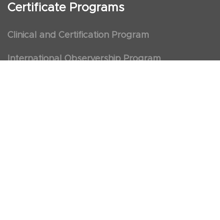
Certificate Programs
Clinical and Certification Program
International Observership Program
Postgraduate Fellowship Program
Nursing Observership Program
American Heart Association (AHA)
First Aid and First Aid Trainer Trainings
Cancellation Policy
Calendar