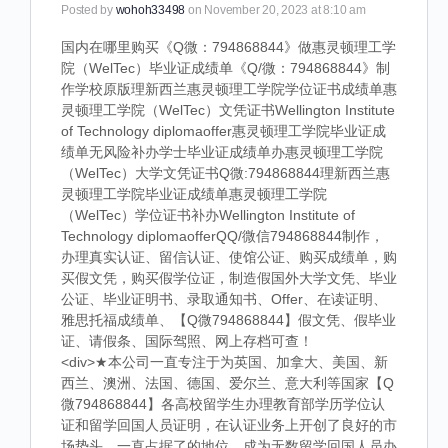
Posted by
wohoh33498
on November 20, 2023 at 8:10 am
国内在哪里购买《Q微：794868844》做惠灵顿理工学
院（WelTec）毕业证成绩单《Q/微：794868844》制
作学校原版理新西兰惠灵顿理工学院学位证书成绩单惠
灵顿理工学院（WelTec）文凭证书Wellington Institute
of Technology diplomaoffer惠灵顿理工学院毕业证成
绩单无风险补办学士毕业证成绩单办惠灵顿理工学院
（WelTec）大学文凭证书Q微:794868844理新西兰惠
灵顿理工学院毕业证成绩单惠灵顿理工学院
（WelTec）学位证书补办Wellington Institute of
Technology diplomaofferQQ/微信794868844制作，
办理真实认证、留信认证、使馆公证、购买成绩单，购
买假文凭，购买假学位证，制造假国外大学文凭、毕业
公证、毕业证明书、录取通知书、Offer、在读证明、
雅思托福成绩单、【Q微794868844】假文凭、假毕业
证、请假条、国际驾照、网上存档可查！
<div>★本公司一直专注于为英国、加拿大、美国、新
西兰、澳洲、法国、德国、爱尔兰、意大利等国家【Q
微794868844】各高校留学生办理教育部学历学位认
证和留学回国人员证明，在认证业务上开创了良好的市
场势头，一直占据了的地位，成为无数留学回国人员办