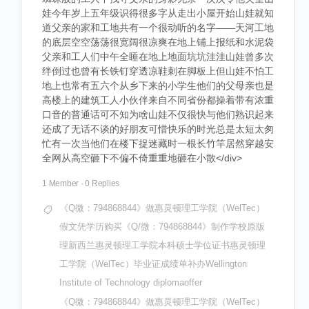
娃今年岁上五年级识得很多字从走出小屋开始山娃就知
道父亲的家和工地共有一个很动听的名字——天河工地
的底层空空荡荡很宽阔很凉爽在地上铺上报纸和水泥袋
父亲和工人们中午全睡在地上地面坑坑洼洼山娃曾多次
绊倒过也曾有长铁钉穿透凉鞋刺在脚板上但山娃不怕工
地上也常有五六个从乡下来的小学生他们的父母亲也是
高楼上的建筑工人小伙伴来自不同省份都操着带有浓重
口音的普通话可不知为啥山娃不仅很快与他们熟识起来
还成了无话不谈的好朋友可惜快乐的时光总是太短太匆
忙有一次当他们在楼下捉迷藏时一根长竹竿居然穿越安
全网从高空砸下不偏不倚重重地砸在小散</div>
1 Member
·
0 Replies
《Q微：794868844》做惠灵顿理工学院（WelTec）
假文凭学历购买《Q/微：794868844》制作学校原版
理新西兰惠灵顿理工学院本科硕士学位证书惠灵顿理
工学院（WelTec）毕业证成绩单补办Wellington
Institute of Technology diplomaoffer
《Q微：794868844》做惠灵顿理工学院（WelTec）