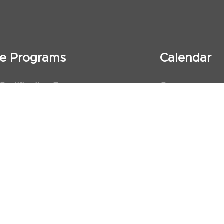
ate Programs
Calendar
 Certification Program
Courses
al Observership Program
Events
te Fellowship Program
ervership Program
art Association (AHA)
d First Aid Trainer Trainings