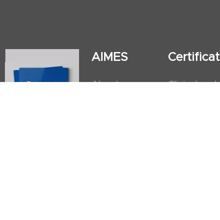
AIMES
Certific
About
Clinical and
Instructors
Internation
Facilities
Postgradua
Nursing Obs
American He
First Aid an