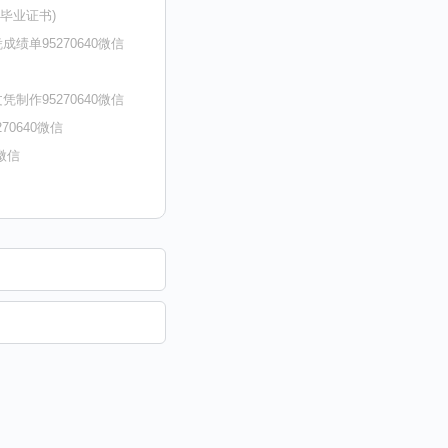
子毕业证书)
单95270640微信
制作95270640微信
70640微信
微信