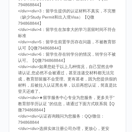
794868844】
</div><div>3：留学生提供的认证材料不真实，不完整
（缺少Study Permit和出入境Visa）【Q微
794868844】
</div><div>4：留学生在加拿大的学习居留时间不符合
标准
</div><div>5：留学生前置学历存在问题，不被教育部
认可【Q微794868844】
</div><div>6：留学生存在转学分的情况，转学分不被
认可。【Q微794868844】
</div><div>如果您处于以上几种情况，自己贸然去申
请认证,您必然不会被通过，甚至连递交材料都无法完
成，教育部留服不会受理。更有甚者，因为您提供假的
材料，后被拉入认证黑名单，以后再想认证，简直是比
登天还难了。
</div><div>★留学服务中心专业为您服务，更多关于“
教育部学历认证 ”的信息，请通过下面方式联系我【Q
微794868844】
</div><div>认证咨询顾问为您服务：QQ/微信：
794868844
</div><div>选择实体注册公司办理，更放心，更安