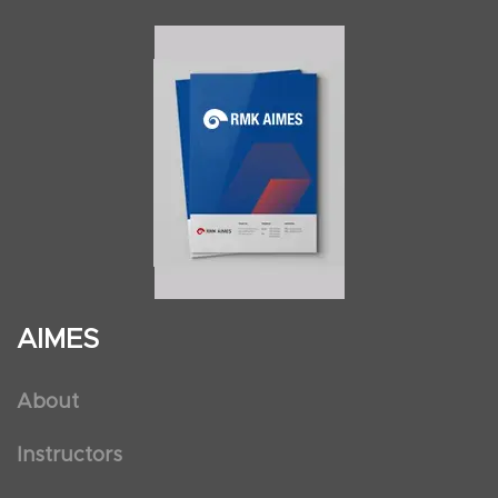
AIMES
About
Instructors