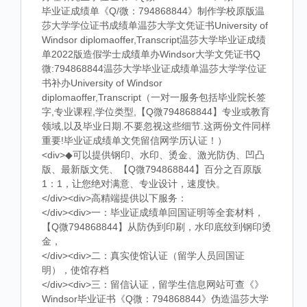
毕业证成绩单《Q/微：794868844》制作学校原版温
莎大学学位证书成绩单温莎大学文凭证书University of
Windsor diplomaoffer,Transcript温莎大学毕业证成绩
单2022版造假学士成绩单办Windsor大学文凭证书Q
微:794868844温莎大学毕业证成绩单温莎大学学位证
书补办University of Windsor
diplomaoffer,Transcript（一对一服务包括毕业院长签
字,专业课程,学位类型,【Q微794868844】专业或教育
领域,以及毕业日期.不要忽视这些细节.这两份文件同样
重要!毕业证成绩单文凭留信网学历认证！）
<div>◆可以提供钢印、水印、烫金、激光防伪、凹凸
版、最新版文凭、【Q微794868844】百分之百原版
1：1，让您绝对满意、专业设计，速度快。
</div><div>高精端提供以下服务：
</div><div>一：毕业证成绩单回国证明等全套材料，
【Q微794868844】从防伪到印刷，水印底纹到钢印烫
金，
</div><div>二：真实使馆认证（留学人员回国证
明），使馆存档
</div><div>三：留信认证，留学生信息网站可查《》
Windsor毕业证书《Q微：794868844》伪造温莎大学