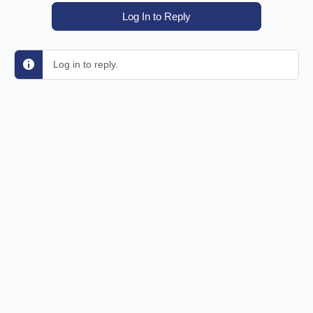
Log In to Reply
Log in to reply.