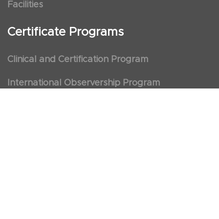
Facilities
Certificate Programs
Clinical and Certification Program
International Observership Program
Postgraduate Fellowship Program
Nursing Observership Program
American Heart Association (AHA)
First Aid and First Aid Trainer Trainings
Cancellation Policy