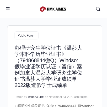
Public Forum
办理研究生学位证书《温莎大
学本科学历毕业证书》
（794868844微Q）Windsor
假毕业证学历认证（留信）案
例加拿大温莎大学研究生学位
证书温莎大学毕业证成绩单
2022版造假学士成绩单
Posted by
wohoh33498
on November 23, 2023 at 8:38 pm
办理研究生学位证书《Q微：794868844》做Windsor