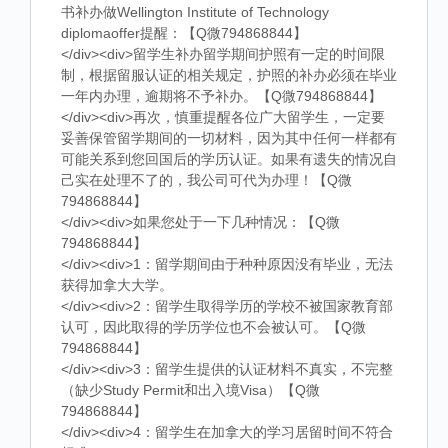
书补办做Wellington Institute of Technology
diplomaoffer提醒：【Q微794868844】
</div><div>留学生补办留学期间护照有一定的时间限
制，根据留服认证的相关规定，护照的补办必须在毕业
一年内办理，逾期将不予补办。【Q微794868844】
</div><div>再次，慎重提醒各位广大留学生，一定要
妥善保管留学期间的一切材料，因为其中任何一样都有
可能关系到您回国后的学历认证。如果有遗失的情况自
己实在处理不了的，我公司可代为办理！【Q微
794868844】
</div><div>如果您处于一下几种情况：【Q微
794868844】
</div><div>1：留学期间由于种种原因没有毕业，无法
获得加拿大大学。
</div><div>2：留学生取得学历的学校不被国家教育部
认可，因此取得的学历学位也不会被认可。【Q微
794868844】
</div><div>3：留学生提供的认证材料不真实，不完整
（缺少Study Permit和出入境Visa）【Q微
794868844】
</div><div>4：留学生在加拿大的学习居留时间不符合