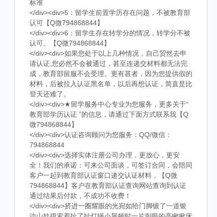
标准
</div><div>5：留学生前置学历存在问题，不被教育部
认可【Q微794868844】
</div><div>6：留学生存在转学分的情况，转学分不被
认可。【Q微794868844】
</div><div>如果您处于以上几种情况，自己贸然去申
请认证,您必然不会被通过，甚至连递交材料都无法完
成，教育部留服不会受理。更有甚者，因为您提供假的
材料，后被拉入认证黑名单，以后再想认证，简直是比
登天还难了。
</div><div>★留学服务中心专业为您服务，更多关于“
教育部学历认证 ”的信息，请通过下面方式联系我【Q
微794868844】
</div><div>认证咨询顾问为您服务：QQ/微信：
794868844
</div><div>选择实体注册公司办理，更放心，更安
全！我们的承诺：可来公司面谈，可签订合同，会陪同
客户一起到教育部认证窗口递交认证材料，【Q微
794868844】客户在教育部认证查询网站查询到认证
通过结果后付款，不成功不收费！
</div><div>挤进一圈耀眼的光宛如给门脚镀了一道银
边山娃摸索着扯了扯灯绳小屋顿时一片刺眼的亮瞅瞅床