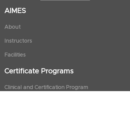
AIMES
About
Instructors
Facilities
Certificate Programs
Clinical and Certification Program
International Observership Program
Postgraduate Fellowship Program
Nursing Observership Program