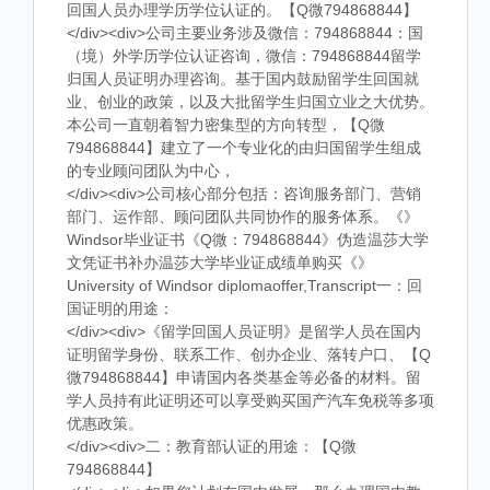
回国人员办理学历学位认证的。【Q微794868844】
</div><div>公司主要业务涉及微信：794868844：国
（境）外学历学位认证咨询，微信：794868844留学
归国人员证明办理咨询。基于国内鼓励留学生回国就
业、创业的政策，以及大批留学生归国立业之大优势。
本公司一直朝着智力密集型的方向转型，【Q微
794868844】建立了一个专业化的由归国留学生组成
的专业顾问团队为中心，
</div><div>公司核心部分包括：咨询服务部门、营销
部门、运作部、顾问团队共同协作的服务体系。《》
Windsor毕业证书《Q微：794868844》伪造温莎大学
文凭证书补办温莎大学毕业证成绩单购买《》
University of Windsor diplomaoffer,Transcript一：回
国证明的用途：
</div><div>《留学回国人员证明》是留学人员在国内
证明留学身份、联系工作、创办企业、落转户口、【Q
微794868844】申请国内各类基金等必备的材料。留
学人员持有此证明还可以享受购买国产汽车免税等多项
优惠政策。
</div><div>二：教育部认证的用途：【Q微
794868844】