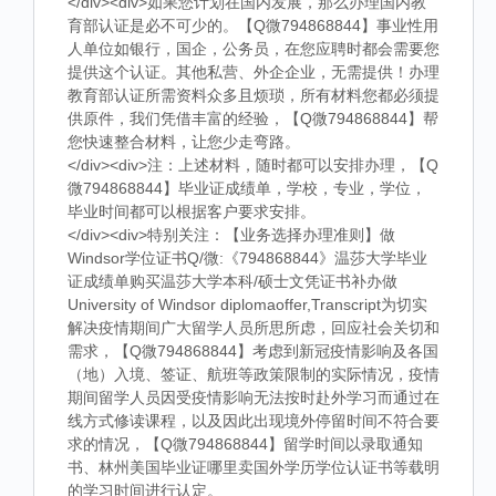
</div><div>如果您计划在国内发展，那么办理国内教
育部认证是必不可少的。【Q微794868844】事业性用
人单位如银行，国企，公务员，在您应聘时都会需要您
提供这个认证。其他私营、外企企业，无需提供！办理
教育部认证所需资料众多且烦琐，所有材料您都必须提
供原件，我们凭借丰富的经验，【Q微794868844】帮
您快速整合材料，让您少走弯路。
</div><div>注：上述材料，随时都可以安排办理，【Q
微794868844】毕业证成绩单，学校，专业，学位，
毕业时间都可以根据客户要求安排。
</div><div>特别关注：【业务选择办理准则】做
Windsor学位证书Q/微:《794868844》温莎大学毕业
证成绩单购买温莎大学本科/硕士文凭证书补办做
University of Windsor diplomaoffer,Transcript为切实
解决疫情期间广大留学人员所思所虑，回应社会关切和
需求，【Q微794868844】考虑到新冠疫情影响及各国
（地）入境、签证、航班等政策限制的实际情况，疫情
期间留学人员因受疫情影响无法按时赴外学习而通过在
线方式修读课程，以及因此出现境外停留时间不符合要
求的情况，【Q微794868844】留学时间以录取通知
书、林州美国毕业证哪里卖国外学历学位认证书等载明
的学习时间进行认定。