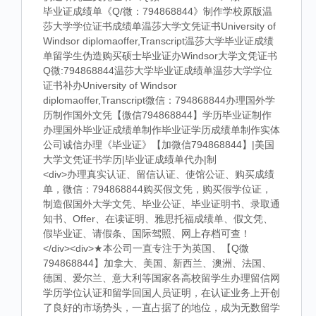
毕业证成绩单《Q/微：794868844》制作学校原版温
莎大学学位证书成绩单温莎大学文凭证书University of
Windsor diplomaoffer,Transcript温莎大学毕业证成绩
单留学生伪造购买硕士毕业证办Windsor大学文凭证书
Q微:794868844温莎大学毕业证成绩单温莎大学学位
证书补办University of Windsor
diplomaoffer,Transcript微信：794868844办理国外学
历制作国外文凭【微信794868844】学历毕业证制作
办理国外毕业证成绩单制作毕业证学历成绩单制作实体
公司诚信办理《毕业证》【加微信794868844】|美国
大学文凭证书学历|毕业证成绩单代办|制
<div>办理真实认证、留信认证、使馆公证、购买成绩
单，微信：794868844购买假文凭，购买假学位证，
制造假国外大学文凭、毕业公证、毕业证明书、录取通
知书、Offer、在读证明、雅思托福成绩单、假文凭、
假毕业证、请假条、国际驾照、网上存档可查！
</div><div>★本公司一直专注于为英国、【Q微
794868844】加拿大、美国、新西兰、澳洲、法国、
德国、爱尔兰、意大利等国家各高校留学生办理留信网
学历学位认证和留学回国人员证明，在认证业务上开创
了良好的市场势头，一直占据了的地位，成为无数留学