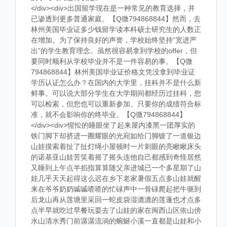
</div><div>出国留学现在是一种常见的教育选择，并
已渗透到更多普通家庭。【Q微794868844】然而，去
林州美国毕业证多少钱留学读本科硕士研究生的人数正
在增加。为了保持良好的声誉，学校始终坚持“宽进严
出”的学生教育理念。虽然很容易拿到学校的offer，但
要同时顺利从学校毕业并不是一件容易的事。【Q微
794868844】林州美国毕业证价格文凭没拿到毕业证
学历认证怎么办？在国内的大学里，挂科并不是什么新
鲜事。可以说大部分学生在大学期间都经历过挂科，您
可以检索，但您也可以重新参加。只要你的成绩符合标
准，就不会影响你的终毕业。【Q微794868844】
</div><div>惺忪的睡眼坐了起来屋内漆黑一团厚实的
铁门脚下却挤进一圈耀眼的光宛如给门脚镀了一道银边
山娃摸索着扯了扯灯绳小屋顿时一片刺眼的亮瞅瞅床头
的诺基亚山娃苦笑着摇了摇头连他自己都感到奇怪居然
又睡到上午点半掐指算算随父亲进城已一个多星期了山
娃几乎天天起得这么迟在乡下老家暑假五点多山娃就醒
来在爷爷奶奶嘁嘁喳喳的忙碌声中一骨碌爬起把牛驱到
后龙山再从莲塘里采回一蛇皮袋湿漉漉的莲蓬也才点多
点半早就吃过早餐玩耍去了山娃的家在闽西山区依山傍
水山清水秀门前潺潺流淌的蜿蜒小溪一直都是山娃和小