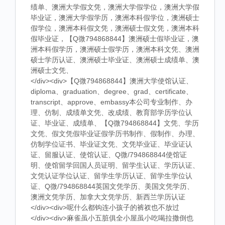
绩单、澳洲大学假文凭，澳洲大学假学位，澳洲大学假
毕业证，澳洲大学假学历，澳洲本科假学位，澳洲硕士
假学位，澳洲本科假文凭，澳洲硕士假文凭，澳洲本科
假毕业证，【Q微794868844】澳洲硕士假毕业证，澳
洲本科假学历，澳洲硕士假学历，澳洲本科文凭、澳洲
硕士学历认证、澳洲硕士毕业证、澳洲硕士成绩单、澳
洲硕士文凭、
</div><div>【Q微794868844】澳洲大学使馆认证、
diploma、graduation、degree、grad、certificate、
transcript、approve、embassy本公司专业制作、办
理、仿制、成绩单文凭、改成绩、教育部学历学位认
证、毕业证、成绩单、【Q微794868844】文凭、学历
文凭、假文凭假毕业证假学历书制作、假制作、办理、
仿制学位证书、毕业证文凭、文凭毕业证、毕业证认
证、留服认证、使馆认证、Q微/794868844使馆证
明、使馆留学回国人员证明、留学生认证、学历认证、
文凭认证学位认证、留学生学历认证、留学生学位认
证、Q微/794868844英国文凭学历、美国文凭学历、
澳洲文凭学历、加拿大文凭学历、新西兰学历认证
</div><div>呢什么都钩连小孩子的裤衩也不放过
</div><div>麻雀虽小五脏俱全小屋虽小吃喝拉撒倒也