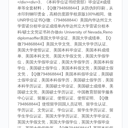
</div><div>3、《本科学位证书经营部》毕业证#成绩
单等全套材料，【Q微794868844】从防伪到印刷，从
水印到钢印烫金，高精仿度跟学校原版100%相同。做
UNR学位证书Q/微:《794868844》美国内华达州立大
学雷诺分校毕业证成绩单内华达州立大学雷诺分校本
科/硕士文凭证书补办做do University of Nevada,Reno
diplomaoffer美国大学毕业证、美国大学成绩单、【Q
微794868844】美国大学文凭、美国大学学历认证、
美国大学使馆认证、美国本科毕业证、美国本科成绩
单、美国本科文凭、美国大学假文凭，美国大学假学
位，美国大学假毕业证，美国大学假学历，美国本科假
学位，美国硕士假学位，美国本科假文凭，美国硕士假
文凭，【Q微794868844】美国本科假毕业证，美国硕
士假毕业证，美国本科假学历，美国硕士假学历，美国
本科学历认证、美国硕士毕业证、美国硕士成绩单、美
国硕士文凭、美国硕士学历认证、中国教育部留学服务
中心认证、留服认证、使馆认证、使馆证明、【Q微
794868844】使馆留学回国人员证明、留学生认证、
学历认证、文凭认证、学位认证、留学生学历认证、留
学生学位认证、英国大学学历认证、英国大学毕业证、
英国大学假文凭，英国大学假学位，英国大学假毕业