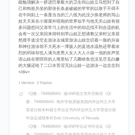
能勉强解决一挤进巴掌般大的卫生间山娃立马想到了自
己和狗崽共坐的那张长条桌破破的窄窄的以致于不得不
在中间刻上一条显当当的三八线为此没少挨老师的骂山
娃天天呆在小屋屋外喧闹的世界似乎与他无关山娃有很
多问题想问父亲学习上的生活中的却总找不到合适的机
会有一次父亲回来得特别早山娃正想请教父亲时父亲居
然摆手道没空走游泳去城里游泳山娃念叨着一脸的兴奋
和神往游泳馆不大死水一潭骇人的蓝池水温热还带着浓
烈的药味却也人满为患男人女人大人小孩一池的欢声笑
语山娃在密匝匝的人堆里钻了几圈啥鱼也没见尽见白嫩
的大腿还呛了二口水苦涩无比山娃一边游泳一边念念到
</div>
1 Member
·
0 Replies
《Q微：794868844》做UNR假文凭学历购买《Q/
微：794868844》制作学校原版美国内华达州立大学
雷诺分校本科硕士学位证书内华达州立大学雷诺分校
毕业证成绩单补办do University of Nevada
《Q微：794868844》做UNR学位证书毕业证《Q/
微：794868844》制作学校原版美国内华达州立大学