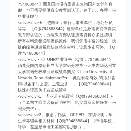
794868844】而且国内没有渠道去查询国外文凭的真
假，也不需要提供真实教育部认证。鉴于此，办理一份
毕业证即可
</div><div>五、进国企，银行，事业单位，考公务员
等等，【Q微794868844】这些单位是必需要提供真实
教育部认证的，办理教育部认证所需资料众多且烦琐，
所有材料您都必须提供原件，我们凭借丰富的经验，快
捷的绿色通道帮您快速整合材料，让您少走弯路。【Q
微794868844】
</div><div>《》UNR毕业证书《Q微：794868844》
伪造美国内华达州立大学雷诺分校毕业证书内华达州立
大学雷诺分校毕业证成绩单购买《》do University of
Nevada,Reno diplomaoffer—-此贴长期有效-请添加备
用-以备不时之需。主营业务一，【Q微794868844】
快速办理高仿毕业证成绩单：
</div><div>1、毕业证＋成绩单【Q微794868844】+
（全套留学回国必备证明材料，给父母及亲朋好友一份
完美交代）。
</div><div>2、雅思，托福，OFFER，在读证明，学
生卡等留学相关材料【Q微794868844】（申请学校，
转学，甚至是申请工签都可以用到）。