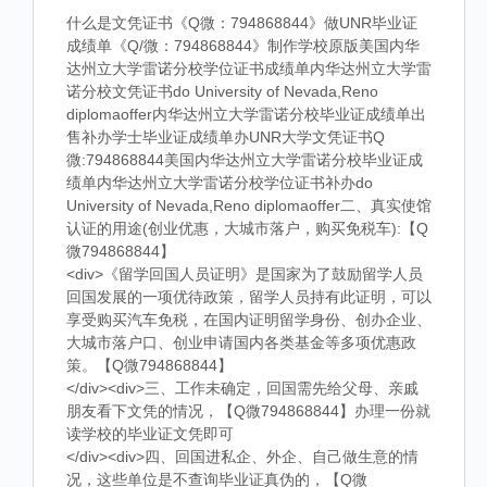
什么是文凭证书《Q微：794868844》做UNR毕业证
成绩单《Q/微：794868844》制作学校原版美国内华
达州立大学雷诺分校学位证书成绩单内华达州立大学雷
诺分校文凭证书do University of Nevada,Reno
diplomaoffer内华达州立大学雷诺分校毕业证成绩单出
售补办学士毕业证成绩单办UNR大学文凭证书Q
微:794868844美国内华达州立大学雷诺分校毕业证成
绩单内华达州立大学雷诺分校学位证书补办do
University of Nevada,Reno diplomaoffer二、真实使馆
认证的用途(创业优惠，大城市落户，购买免税车):【Q
微794868844】
<div>《留学回国人员证明》是国家为了鼓励留学人员
回国发展的一项优待政策，留学人员持有此证明，可以
享受购买汽车免税，在国内证明留学身份、创办企业、
大城市落户口、创业申请国内各类基金等多项优惠政
策。【Q微794868844】
</div><div>三、工作未确定，回国需先给父母、亲戚
朋友看下文凭的情况，【Q微794868844】办理一份就
读学校的毕业证文凭即可
</div><div>四、回国进私企、外企、自己做生意的情
况，这些单位是不查询毕业证真伪的，【Q微