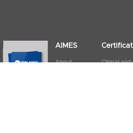
AIMES
Certific
About
Clinical and
Instructors
Internation
Facilities
Postgradua
Nursing Obs
American He