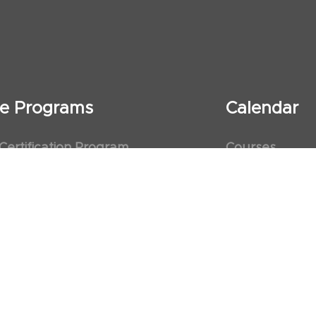
ate Programs
Calendar
 Certification Program
Courses
al Observership Program
Events
te Fellowship Program
ervership Program
art Association (AHA)