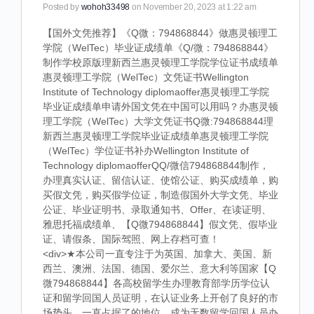
Posted by
wohoh33498
on November 20, 2023 at 1:22 am
【国外文凭推荐】《Q微：794868844》做惠灵顿理工
学院（WelTec）毕业证成绩单《Q/微：794868844》
制作学校原版理新西兰惠灵顿理工学院学位证书成绩单
惠灵顿理工学院（WelTec）文凭证书Wellington
Institute of Technology diplomaoffer惠灵顿理工学院
毕业证成绩单申请外国文凭在中国可以用吗？办惠灵顿
理工学院（WelTec）大学文凭证书Q微:794868844理
新西兰惠灵顿理工学院毕业证成绩单惠灵顿理工学院
（WelTec）学位证书补办Wellington Institute of
Technology diplomaofferQQ/微信794868844制作，
办理真实认证、留信认证、使馆公证、购买成绩单，购
买假文凭，购买假学位证，制造假国外大学文凭、毕业
公证、毕业证明书、录取通知书、Offer、在读证明、
雅思托福成绩单、【Q微794868844】假文凭、假毕业
证、请假条、国际驾照、网上存档可查！
<div>★本公司一直专注于为英国、加拿大、美国、新
西兰、澳洲、法国、德国、爱尔兰、意大利等国家【Q
微794868844】各高校留学生办理教育部学历学位认
证和留学回国人员证明，在认证业务上开创了良好的市
场势头，一直占据了的地位，成为无数留学回国人员办