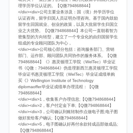
理学历学位认证的。【Q微794868844】
</div><div>公司主要业务涉及：国（境）外学历学位
认证咨询，留学归国人员证明办理咨询。基于国内鼓励
留学生回国就业、创业的政策，以及大批留学生归国立
业之大优势。【Q微794868844】本公司一直朝着智力
密集型的方向转型，建立了一个专业化的由归国留学生
组成的专业顾问团队为中心，
</div><div>公司核心部分包括：咨询服务部门、营销
部门、运作部、顾问团队共同协作的服务体系。【Q微
794868844】《》惠灵顿理工学院（WelTec）毕业证
书《Q微：794868844》伪造理新西兰惠灵顿理工学院
毕业证书惠灵顿理工学院（WelTec）毕业证成绩单购
买《》Wellington Institute of Technology
diplomaoffer毕业证成绩单办理流程：【Q微
794868844】
</div><div>1，收集客户办理信息;【Q微794868844】
</div><div>2，客户付定金下单;【Q微794868844】
</div><div>3，公司确认到账转制作点做电子图;电子图
做好发给客户确认;【Q微794868844】
</div><div>5，电子图确认好再付余款转成品部做成品;
【Q微794868844】