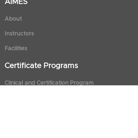
AIMES
About
Instructors
Facilities
Certificate Programs
Clinical and Certification Program
International Observership Program
Postgraduate Fellowship Program
Nursing Observership Program