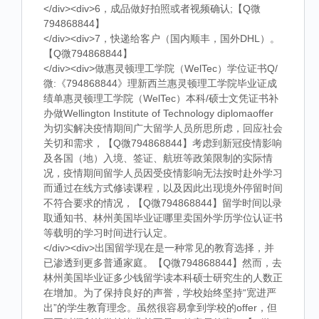
</div><div>6，成品做好拍照或者视频确认;【Q微
794868844】
</div><div>7，快递给客户（国内顺丰，国外DHL）。
【Q微794868844】
</div><div>做惠灵顿理工学院（WelTec）学位证书Q/
微:《794868844》理新西兰惠灵顿理工学院毕业证成
绩单惠灵顿理工学院（WelTec）本科/硕士文凭证书补
办做Wellington Institute of Technology diplomaoffer
为切实解决疫情期间广大留学人员所思所虑，回应社会
关切和需求，【Q微794868844】考虑到新冠疫情影响
及各国（地）入境、签证、航班等政策限制的实际情
况，疫情期间留学人员因受疫情影响无法按时赴外学习
而通过在线方式修读课程，以及因此出现境外停留时间
不符合要求的情况，【Q微794868844】留学时间以录
取通知书、林州美国毕业证哪里卖国外学历学位认证书
等载明的学习时间进行认定。
</div><div>出国留学现在是一种常见的教育选择，并
已渗透到更多普通家庭。【Q微794868844】然而，去
林州美国毕业证多少钱留学读本科硕士研究生的人数正
在增加。为了保持良好的声誉，学校始终坚持“宽进严
出”的学生教育理念。虽然很容易拿到学校的offer，但