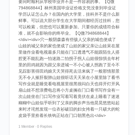
要同时顺利从学校毕业并不是一件容易的事。【Q微
794868844】林州美国毕业证价格文凭没拿到毕业证
学历认证怎么办？在国内的大学里，挂科并不是什么新
鲜事。可以说大部分学生在大学期间都经历过挂科，您
可以检索，但您也可以重新参加。只要你的成绩符合标
准，就不会影响你的终毕业。【Q微794868844】
</div><div>穴一般阴森森有些骇人父亲的城也便成了
山娃的城父亲的家也便成了山娃的家父亲让山娃呆在屋
里做作业看电视最多只能在门口透透气不能跟陌生人搭
腔更不能乱跑一怕迷路二怕拐子拐人山娃很惊惧去年村
里的田鸡就因为跟父亲进城一不小心被人拐跑了至今不
见踪影害得田鸡娘天天哭得死去活来疯了一般那情那景
无不令人摧肝裂肺山娃很听话天天呆在小屋里除了看书
写作业就是睡觉看电视屋里很黑很闷白天也得开灯开风
扇山娃不想浪费电总将小方桌搁在门口看书写作业有一
次山娃坐在门口写作业写着写着竟伏在桌上睡着了迷迷
糊糊中山娃似乎听到了父亲的脚步声当他晃晃悠悠站起
来时才诧然发现一位衣衫破旧的妇女挎着一只硕大的蛇
皮袋手里拎着长铁钩正站在门口朝黑色出</div>
1 Member
·
0 Replies