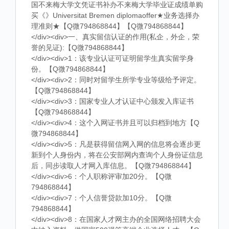
国不来梅大学文凭证书补办不来梅大学毕业证成绩单购
买《》Universitat Bremen diplomaoffer★业务选择办
理准则★【Q微794868844】【Q微794868844】
</div><div>一、真实留信认证的作用(私企，外企，荣
誉的见证):【Q微794868844】
</div><div>1：该专业认证可证明留学生真实留学身
份。【Q微794868844】
</div><div>2：同时对留学生所学专业等级给予评定。
【Q微794868844】
</div><div>3：国家专业人才认证中心颁发入库证书
【Q微794868844】
</div><div>4：这个入网证书并且可以归档到地方【Q
微794868844】
</div><div>5：凡是获得留信网入网的信息将会逐步更
新到个人身份内，将在公安部网内查询个人身份证信息
后，同步读取人才网入库信息。【Q微794868844】
</div><div>6：个人职称评审加20分。【Q微
794868844】
</div><div>7：个人信誉贷款加10分。【Q微
794868844】
</div><div>8：在国家人才网主办的全国网络招聘大会