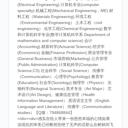
(Electrical Engineering).计算机专业(computer
specialty).机械工程(Mechanical Engineering，ME).材
料工程（Materials Engineering).环境工程
（Environmental Engineering）.土木工程（civil
engineering）.化学工程(Chemical Engineering).数学
和计算机科学专业(数学计算机科学系 Department of
mathematics and computer science).会计
(Accounting).精算科学(Actuarial Science).经济学
(Economics).金融(Finance Profession).商业管理专业
(General Business).市场营销(Marketing).公共管理
(Public Administration).计算机科学(Computer
Science;CS).社会科学（Social Science）.传播学
（Communication）.心理学(Psychology).教育学
(Education).社会学(Sociology).物理学（Physics）.生
物科学(Biological Science).美术专业（Art Major）.艺
术设计(Art Design)。健康信息管理（Health
Information Management）.英语语言文学（English
Language and Literature）.传播学（Communication
studies）【Q微：794868844】
</div><div>感实在给人带来一份悠然幸福的心情如果
说现在的审美已经断然拒绝了无声的话那么在树林间飞