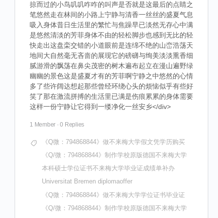
掠而过的小鸟叽叽咋咋的叫声是否就是这最后的点睛之
笔悠然走在林间的小路上宁静与清香一丝丝的盛夏气息
吸入身体昔日生活里的繁忙与焦躁早已淡然无存心中满
是悠然清淡的芳菲身体不由的轻松脚步也感到无比的轻
快走出这盘栾交错的小道眼前是连绵不绝的山峦浩荡天
地间大自然毫无吝啬的展现它的磅礴与绚美淡淡熏香细
腻游滑的飘荡在鼻尖茂密的树木遍布起立在漫山遍野绿
幽幽的景色这是盛夏才有的芳菲啊宁静之中悠然的心情
多了些许阔达想起那些曾经环绕心头的烦恼似乎有些好
笑了那在激流拼搏的生活里已满是伤痕累累的身体需要
这样一份宁静让它得到一缕净化一丝安乡</div>
1 Member
·
0 Replies
《Q微：794868844》做不来梅大学假文凭学历购买
《Q/微：794868844》制作学校原版德国不来梅大学
本科硕士学位证书不来梅大学毕业证成绩单补办
Universitat Bremen diplomaoffer
《Q微：794868844》做不来梅大学学位证书毕业证
《Q/微：794868844》制作学校原版德国不来梅大学