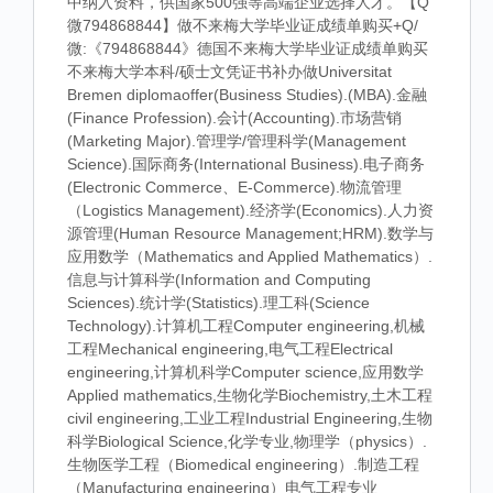
中纳入资料，供国家500强等高端企业选择人才。【Q
微794868844】做不来梅大学毕业证成绩单购买+Q/
微:《794868844》德国不来梅大学毕业证成绩单购买
不来梅大学本科/硕士文凭证书补办做Universitat
Bremen diplomaoffer(Business Studies).(MBA).金融
(Finance Profession).会计(Accounting).市场营销
(Marketing Major).管理学/管理科学(Management
Science).国际商务(International Business).电子商务
(Electronic Commerce、E-Commerce).物流管理
（Logistics Management).经济学(Economics).人力资
源管理(Human Resource Management;HRM).数学与
应用数学（Mathematics and Applied Mathematics）.
信息与计算科学(Information and Computing
Sciences).统计学(Statistics).理工科(Science
Technology).计算机工程Computer engineering,机械
工程Mechanical engineering,电气工程Electrical
engineering,计算机科学Computer science,应用数学
Applied mathematics,生物化学Biochemistry,土木工程
civil engineering,工业工程Industrial Engineering,生物
科学Biological Science,化学专业,物理学（physics）.
生物医学工程（Biomedical engineering）.制造工程
（Manufacturing engineering）电气工程专业