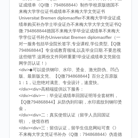
证成绩单《Q/微：794868844》制作学校原版德国不
来梅大学学位证书成绩单不来梅大学文凭证书
Universitat Bremen diplomaoffer不来梅大学毕业证成
绩单购买补办学士毕业证办不来梅大学大学文凭证书Q
微:794868844德国不来梅大学毕业证成绩单不来梅大
学学位证书补办Universitat Bremen diplomaoffer（一
对一服务包括毕业院长签字,专业课程,学位类型,【Q微
794868844】专业或教育领域,以及毕业日期.不要忽视
这些细节.这两份文件同样重要!毕业证成绩单文凭留信
网学历认证！）
<div>◆可以提供钢印、水印、烫金、激光防伪、凹凸
版、最新版文凭、【Q微794868844】百分之百原版
1：1，让您绝对满意、专业设计，速度快。
</div><div>高精端提供以下服务：
</div><div>一：毕业证成绩单回国证明等全套材料，
【Q微794868844】从防伪到印刷，水印底纹到钢印烫
金，
</div><div>二：真实使馆认证（留学人员回国证
明），使馆存档
</div><div>三：留信认证，留学生信息网站可查《》
不来梅大学文凭证书补办《Q微：794868844》伪造德