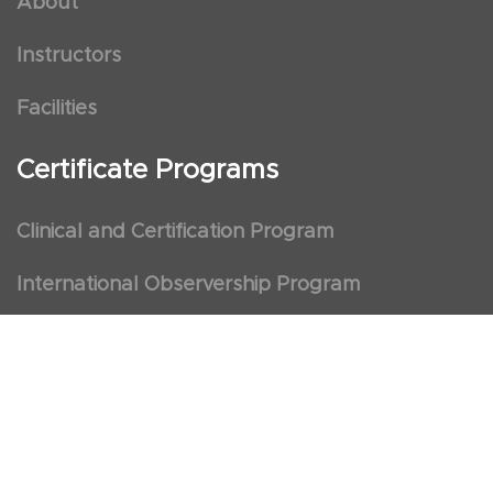
About
Instructors
Facilities
Certificate Programs
Clinical and Certification Program
International Observership Program
Postgraduate Fellowship Program
Nursing Observership Program
American Heart Association (AHA)